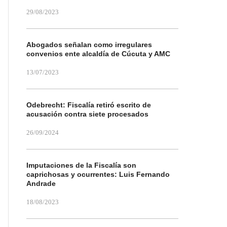
29/08/2023
Abogados señalan como irregulares
convenios ente alcaldía de Cúcuta y AMC
13/07/2023
Odebrecht: Fiscalía retiró escrito de
acusación contra siete procesados
26/09/2024
Imputaciones de la Fiscalía son
caprichosas y ocurrentes: Luis Fernando
Andrade
18/08/2023