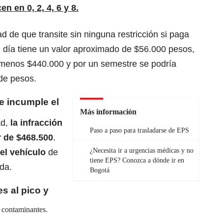
cen e
n
0, 2, 4, 6 y 8.
ad de que transite sin ninguna restricción si paga
 día tiene un valor aproximado de $56.000 pesos,
 menos $440.000 y por un semestre se podría
de pesos.
e incumple el
Más información
ad,
la infracción
Paso a paso para trasladarse de EPS
r de $468.500
.
¿Necesita ir a urgencias médicas y no
el vehículo
de
tiene EPS? Conozca a dónde ir en
ida.
Bogotá
s al pico y
s contaminantes.