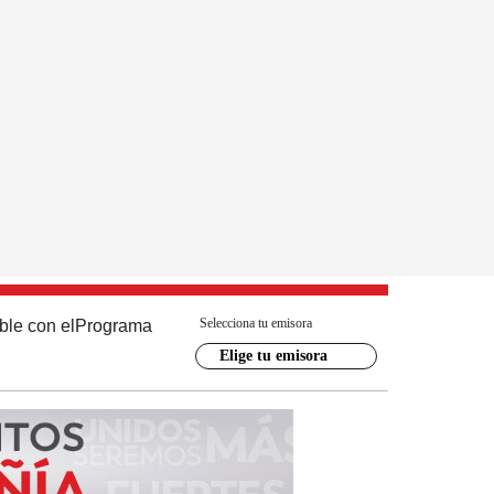
Selecciona tu emisora
ble con el
Programa
Elige tu emisora