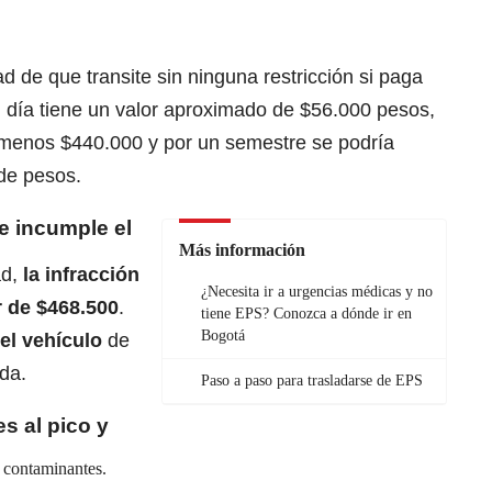
ad de que transite sin ninguna restricción si paga
 día tiene un valor aproximado de $56.000 pesos,
 menos $440.000 y por un semestre se podría
de pesos.
e incumple el
Más información
ad,
la infracción
¿Necesita ir a urgencias médicas y no
r de $468.500
.
tiene EPS? Conozca a dónde ir en
Bogotá
el vehículo
de
ida.
Paso a paso para trasladarse de EPS
s al pico y
s contaminantes.