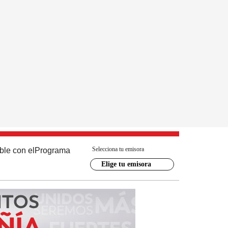
Selecciona tu emisora
ble con el
Programa
Elige tu emisora