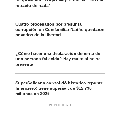
Jorge Alfredo Vargas se pronuncia: “No me
retracto de nada”
Cuatro procesados por presunta
corrupción en Comfamiliar Nariño quedaron
privados de la libertad
¿Cómo hacer una declaración de renta de
una persona fallecida? Hay multa si no se
presenta
SuperSolidaria consolidó histórico repunte
financiero: tiene superávit de $12.790
millones en 2025