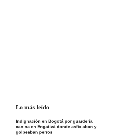
Lo más leído
Indignación en Bogotá por guardería
canina en Engativá donde asfixiaban y
golpeaban perros