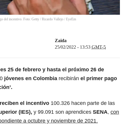
go del incentivo. Foto: Getty
/
Ricardo Vallejo / EyeEm
Zaida
25/02/2022 - 13:53
GMT-5
nes 25 de febrero y hasta el próximo 26 de
0
jóvenes en Colombia
recibirán
el primer pago
ión’.
reciben el incentivo
100.326 hacen parte de las
uperior (IES),
y 99.091 son aprendices
SENA
,
con
pondiente a octubre y noviembre de 2021.