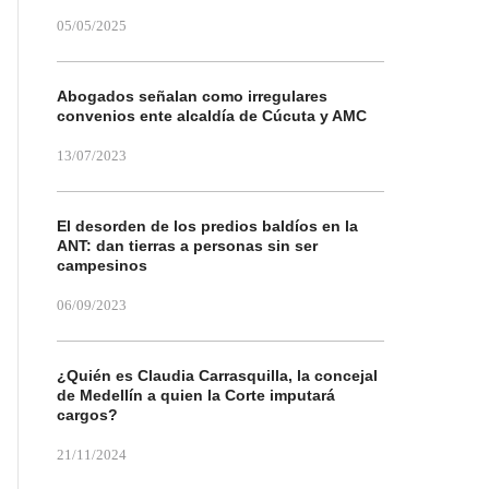
05/05/2025
Abogados señalan como irregulares
convenios ente alcaldía de Cúcuta y AMC
13/07/2023
El desorden de los predios baldíos en la
ANT: dan tierras a personas sin ser
campesinos
06/09/2023
¿Quién es Claudia Carrasquilla, la concejal
de Medellín a quien la Corte imputará
cargos?
21/11/2024