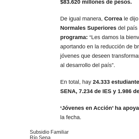
$83.620 millones de pesos.
De igual manera,
Correa
le dij
Normales Superiores
del país
programa:
“Les damos la bienve
aportando en la reducción de b
jóvenes que deseen transformar 
al desarrollo del país”.
En total, hay
24.333 estudiant
SENA, 7.234 de IES y 1.986 d
‘Jóvenes en Acción’ ha apoya
la fecha.
Subsidio Familiar
Río Sena