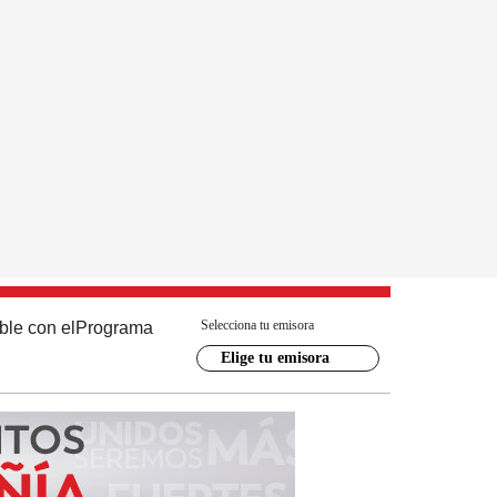
Selecciona tu emisora
ble con el
Programa
Elige tu emisora