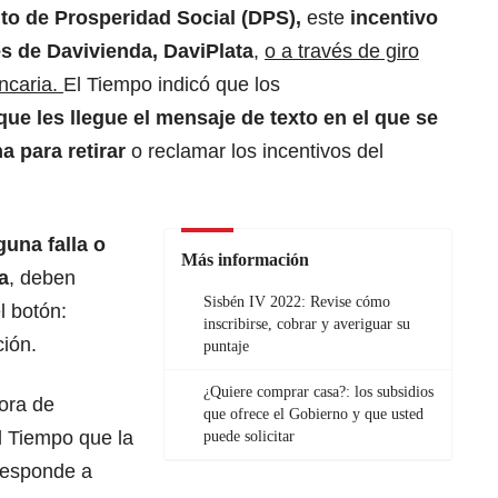
o de Prosperidad Social (DPS),
este
incentivo
és de Davivienda, DaviPlata
,
o a través de giro
ancaria.
El Tiempo indicó que los
ue les llegue el mensaje de texto en el que se
ha para retirar
o reclamar los incentivos del
guna falla o
Más información
a
, deben
Sisbén IV 2022: Revise cómo
l botón:
inscribirse, cobrar y averiguar su
ción.
puntaje
¿Quiere comprar casa?: los subsidios
tora de
que ofrece el Gobierno y que usted
El Tiempo que la
puede solicitar
rresponde a