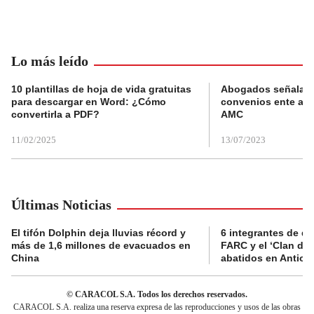
Lo más leído
10 plantillas de hoja de vida gratuitas
Abogados señalan 
para descargar en Word: ¿Cómo
convenios ente alc
convertirla a PDF?
AMC
11/02/2025
13/07/2023
Últimas Noticias
El tifón Dolphin deja lluvias récord y
6 integrantes de di
más de 1,6 millones de evacuados en
FARC y el ‘Clan del
China
abatidos en Antioq
© CARACOL S.A. Todos los derechos reservados.
CARACOL S.A. realiza una reserva expresa de las reproducciones y usos de las obras