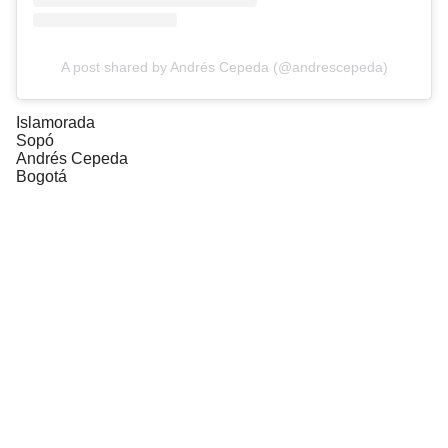
A post shared by Andrés Cepeda (@andrescepeda)
Islamorada
Sopó
Andrés Cepeda
Bogotá