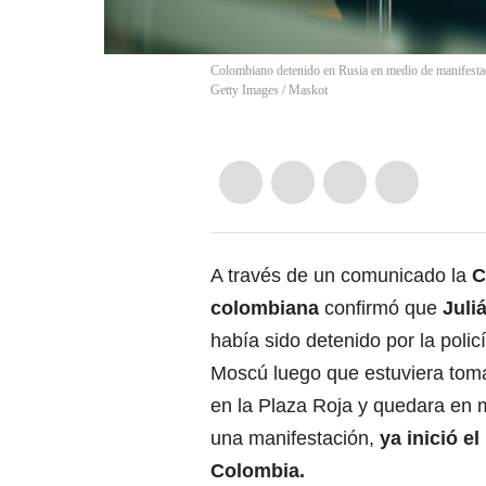
Colombiano detenido en Rusia en medio de manifestacio
Getty Images
/
Maskot
A través de un comunicado la
C
colombiana
confirmó que
Juli
había sido detenido por la polic
Moscú luego que estuviera tom
en la Plaza Roja y quedara en 
una manifestación,
ya inició el
Colombia.