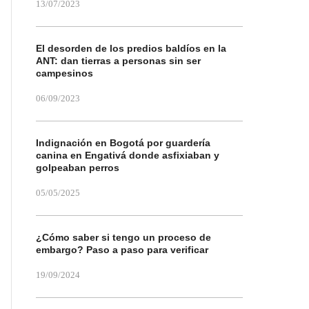
13/07/2023
El desorden de los predios baldíos en la
ANT: dan tierras a personas sin ser
campesinos
06/09/2023
Indignación en Bogotá por guardería
canina en Engativá donde asfixiaban y
golpeaban perros
05/05/2025
¿Cómo saber si tengo un proceso de
embargo? Paso a paso para verificar
19/09/2024