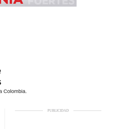
e
s
 a Colombia.