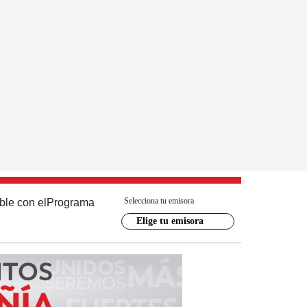
Selecciona tu emisora
ble con el
Programa
Elige tu emisora