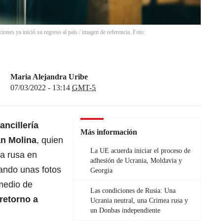
nes ya inició su regreso al país / imagen de referencia. Foto:
Maria Alejandra Uribe
07/03/2022 - 13:14
GMT-5
ancillería
Más información
án Molina
, quien
La UE acuerda iniciar el proceso de
ía rusa en
adhesión de Ucrania, Moldavia y
ando unas fotos
Georgia
medio de
Las condiciones de Rusia: Una
 retorno a
Ucrania neutral, una Crimea rusa y
un Donbas independiente