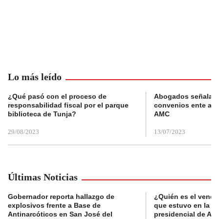
Lo más leído
¿Qué pasó con el proceso de
Abogados señalan 
responsabilidad fiscal por el parque
convenios ente alc
biblioteca de Tunja?
AMC
29/08/2023
13/07/2023
Últimas Noticias
Gobernador reporta hallazgo de
¿Quién es el vende
explosivos frente a Base de
que estuvo en la p
Antinarcóticos en San José del
presidencial de Abe