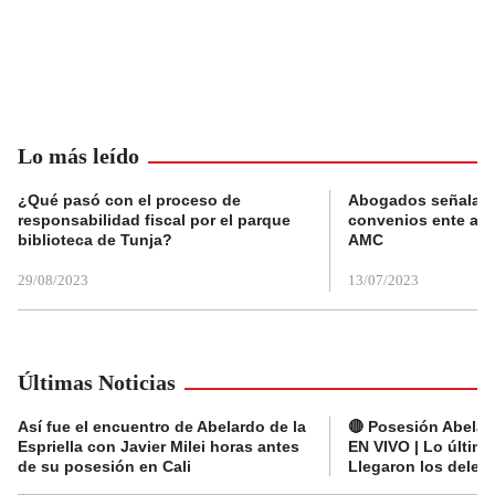
Lo más leído
¿Qué pasó con el proceso de
Abogados señalan 
responsabilidad fiscal por el parque
convenios ente alc
biblioteca de Tunja?
AMC
29/08/2023
13/07/2023
Últimas Noticias
Así fue el encuentro de Abelardo de la
🔴 Posesión Abelard
Espriella con Javier Milei horas antes
EN VIVO | Lo últim
de su posesión en Cali
Llegaron los deleg