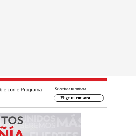
Selecciona tu emisora
ble con el
Programa
Elige tu emisora