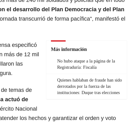
os más de 240 mil soldados y policías que en todo
n el desarrollo del Plan Democracia y del Plan
jornada transcurrió de forma pacífica”, manifestó el
ensa especificó
Más información
on más de 12 mil
No hubo ataque a la página de la
llaron las
Registraduría: Fiscalía
gura.
Quienes hablaban de fraude han sido
derrotados por la fuerza de las
 de temas de
instituciones: Duque tras elecciones
ca actuó de
jército Nacional
 atender los hechos y garantizar el orden y voto