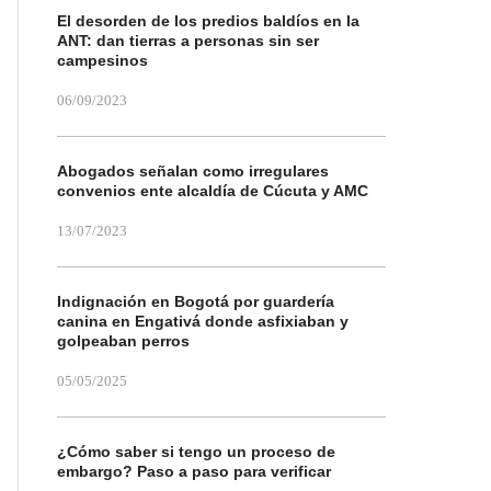
El desorden de los predios baldíos en la
ANT: dan tierras a personas sin ser
campesinos
06/09/2023
Abogados señalan como irregulares
convenios ente alcaldía de Cúcuta y AMC
13/07/2023
Indignación en Bogotá por guardería
canina en Engativá donde asfixiaban y
golpeaban perros
05/05/2025
¿Cómo saber si tengo un proceso de
embargo? Paso a paso para verificar