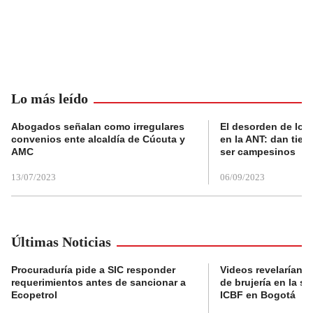
Lo más leído
Abogados señalan como irregulares
El desorden de los
convenios ente alcaldía de Cúcuta y
en la ANT: dan tier
AMC
ser campesinos
13/07/2023
06/09/2023
Últimas Noticias
Procuraduría pide a SIC responder
Videos revelarían p
requerimientos antes de sancionar a
de brujería en la se
Ecopetrol
ICBF en Bogotá