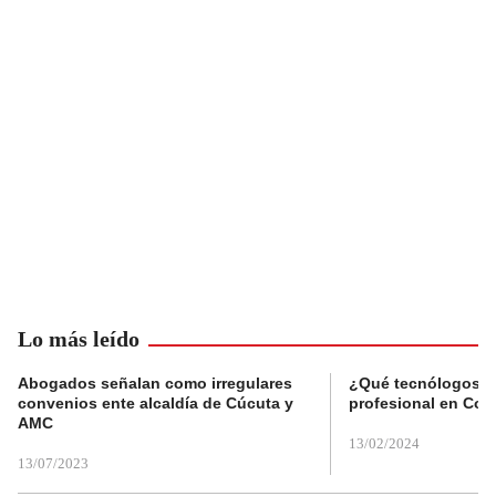
Lo más leído
Abogados señalan como irregulares
¿Qué tecnólogos re
convenios ente alcaldía de Cúcuta y
profesional en Col
AMC
13/02/2024
13/07/2023