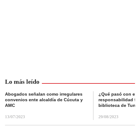
Lo más leído
Abogados señalan como irregulares
¿Qué pasó con el 
convenios ente alcaldía de Cúcuta y
responsabilidad fis
AMC
biblioteca de Tunja
13/07/2023
29/08/2023