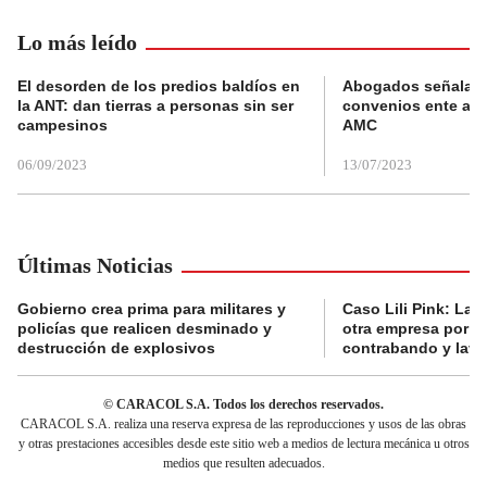
Lo más leído
El desorden de los predios baldíos en
Abogados señalan 
la ANT: dan tierras a personas sin ser
convenios ente alc
campesinos
AMC
06/09/2023
13/07/2023
Últimas Noticias
Gobierno crea prima para militares y
Caso Lili Pink: La F
policías que realicen desminado y
otra empresa por p
destrucción de explosivos
contrabando y lava
© CARACOL S.A. Todos los derechos reservados.
CARACOL S.A. realiza una reserva expresa de las reproducciones y usos de las obras
y otras prestaciones accesibles desde este sitio web a medios de lectura mecánica u otros
medios que resulten adecuados.