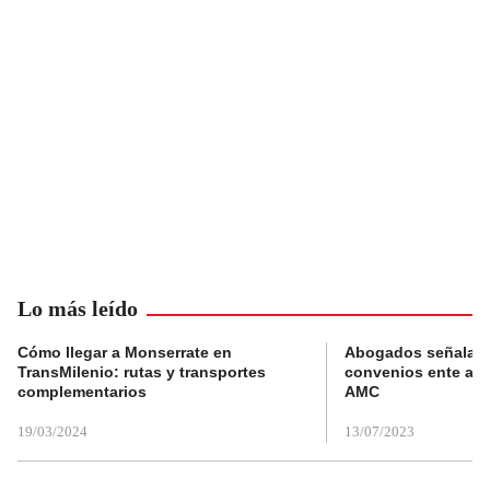
Lo más leído
Cómo llegar a Monserrate en
Abogados señalan 
TransMilenio: rutas y transportes
convenios ente alc
complementarios
AMC
19/03/2024
13/07/2023