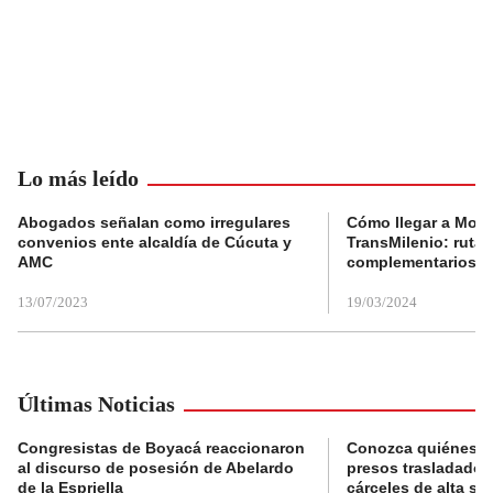
Lo más leído
Abogados señalan como irregulares
Cómo llegar a Mons
convenios ente alcaldía de Cúcuta y
TransMilenio: rutas
AMC
complementarios
13/07/2023
19/03/2024
Últimas Noticias
Congresistas de Boyacá reaccionaron
Conozca quiénes s
al discurso de posesión de Abelardo
presos trasladados
de la Espriella
cárceles de alta se