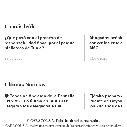
Lo más leído
¿Qué pasó con el proceso de
Abogados señalan 
responsabilidad fiscal por el parque
convenios ente alc
biblioteca de Tunja?
AMC
29/08/2023
13/07/2023
Últimas Noticias
🔴 Posesión Abelardo de la Espriella
Ejército prepara ce
EN VIVO | Lo último en DIRECTO:
Puente de Boyacá 
Llegaron los delegados a Cali
los 207 años de la 
© CARACOL S.A. Todos los derechos reservados.
CARACOL S.A. realiza una reserva expresa de las reproducciones y usos de las obras