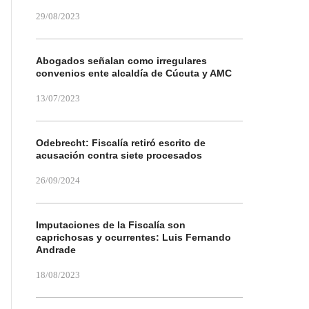
29/08/2023
Abogados señalan como irregulares
convenios ente alcaldía de Cúcuta y AMC
13/07/2023
Odebrecht: Fiscalía retiró escrito de
acusación contra siete procesados
26/09/2024
Imputaciones de la Fiscalía son
caprichosas y ocurrentes: Luis Fernando
Andrade
18/08/2023