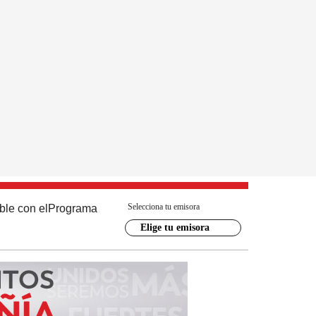
Selecciona tu emisora
ble con el
Programa
Elige tu emisora