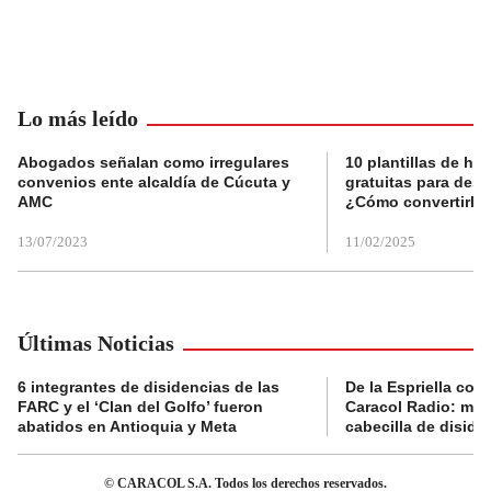
Lo más leído
Abogados señalan como irregulares
10 plantillas de hoj
convenios ente alcaldía de Cúcuta y
gratuitas para des
AMC
¿Cómo convertirla
13/07/2023
11/02/2025
Últimas Noticias
6 integrantes de disidencias de las
De la Espriella con
FARC y el ‘Clan del Golfo’ fueron
Caracol Radio: muri
abatidos en Antioquia y Meta
cabecilla de diside
© CARACOL S.A. Todos los derechos reservados.