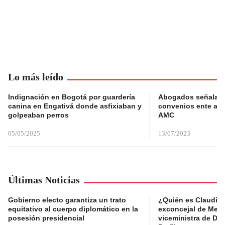
Lo más leído
Indignación en Bogotá por guardería
Abogados señalan 
canina en Engativá donde asfixiaban y
convenios ente alc
golpeaban perros
AMC
05/05/2025
13/07/2023
Últimas Noticias
Gobierno electo garantiza un trato
¿Quién es Claudia C
equitativo al cuerpo diplomático en la
exconcejal de Mede
posesión presidencial
viceministra de De