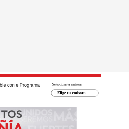
Selecciona tu emisora
ble con el
Programa
Elige tu emisora