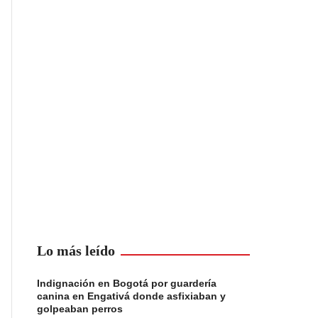
Lo más leído
Indignación en Bogotá por guardería
canina en Engativá donde asfixiaban y
golpeaban perros