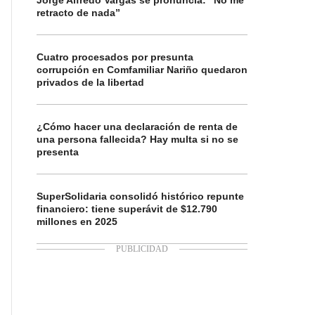
Jorge Alfredo Vargas se pronuncia: “No me
retracto de nada”
Cuatro procesados por presunta
corrupción en Comfamiliar Nariño quedaron
privados de la libertad
¿Cómo hacer una declaración de renta de
una persona fallecida? Hay multa si no se
presenta
SuperSolidaria consolidó histórico repunte
financiero: tiene superávit de $12.790
millones en 2025