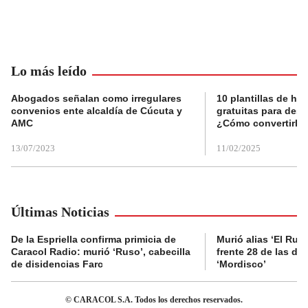
Lo más leído
Abogados señalan como irregulares
10 plantillas de hoj
convenios ente alcaldía de Cúcuta y
gratuitas para des
AMC
¿Cómo convertirla
13/07/2023
11/02/2025
Últimas Noticias
De la Espriella confirma primicia de
Murió alias ‘El Ruso
Caracol Radio: murió ‘Ruso’, cabecilla
frente 28 de las di
de disidencias Farc
‘Mordisco’
© CARACOL S.A. Todos los derechos reservados.