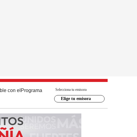
Selecciona tu emisora
ble con el
Programa
Elige tu emisora