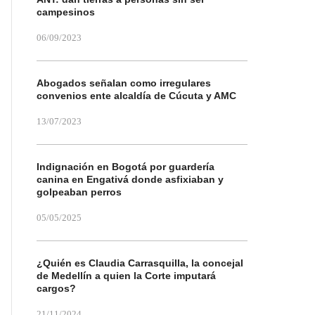
campesinos
06/09/2023
Abogados señalan como irregulares
convenios ente alcaldía de Cúcuta y AMC
13/07/2023
Indignación en Bogotá por guardería
canina en Engativá donde asfixiaban y
golpeaban perros
05/05/2025
¿Quién es Claudia Carrasquilla, la concejal
de Medellín a quien la Corte imputará
cargos?
21/11/2024