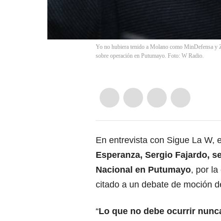
Yo no hubiera tenido a Molano como MinDefensa y Za
sobre operación en Putumayo. Foto: W Radio.
En entrevista con Sigue La W, 
Esperanza, Sergio Fajardo, se 
Nacional en Putumayo
, por l
citado a un debate de moción 
“
Lo que no debe ocurrir nunc