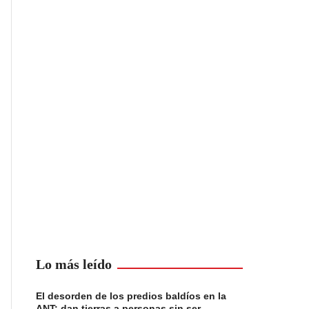
Lo más leído
El desorden de los predios baldíos en la
ANT: dan tierras a personas sin ser