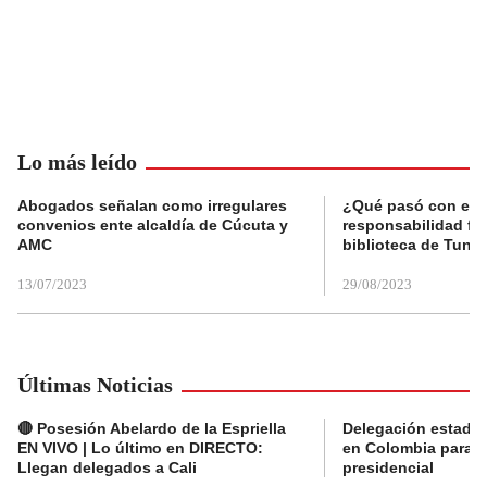
Lo más leído
Abogados señalan como irregulares
¿Qué pasó con el 
convenios ente alcaldía de Cúcuta y
responsabilidad fis
AMC
biblioteca de Tunja
13/07/2023
29/08/2023
Últimas Noticias
🔴 Posesión Abelardo de la Espriella
Delegación estado
EN VIVO | Lo último en DIRECTO:
en Colombia para l
Llegan delegados a Cali
presidencial