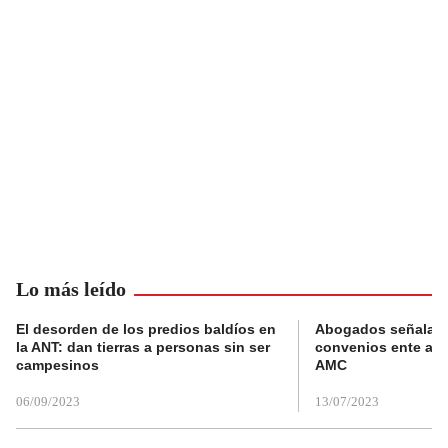
Lo más leído
El desorden de los predios baldíos en
Abogados señalan 
la ANT: dan tierras a personas sin ser
convenios ente alc
campesinos
AMC
06/09/2023
13/07/2023