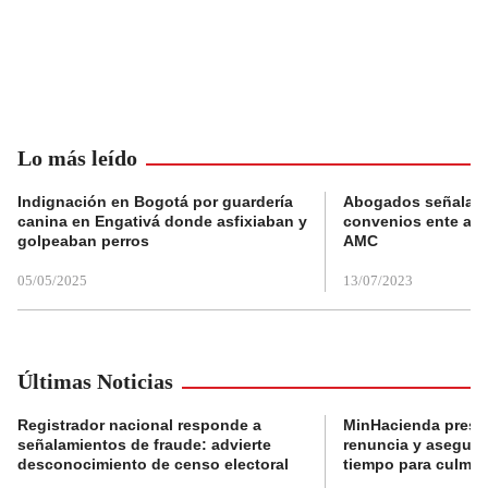
Lo más leído
Indignación en Bogotá por guardería
Abogados señalan 
canina en Engativá donde asfixiaban y
convenios ente alc
golpeaban perros
AMC
05/05/2025
13/07/2023
Últimas Noticias
Registrador nacional responde a
MinHacienda presen
señalamientos de fraude: advierte
renuncia y aseguró
desconocimiento de censo electoral
tiempo para culmina