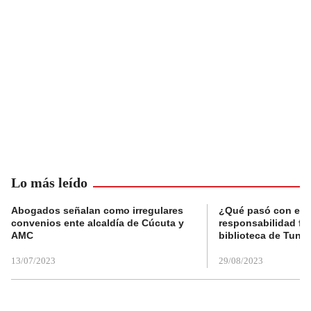
Lo más leído
Abogados señalan como irregulares
¿Qué pasó con el 
convenios ente alcaldía de Cúcuta y
responsabilidad fis
AMC
biblioteca de Tunja
13/07/2023
29/08/2023