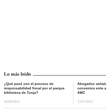
Lo más leído
¿Qué pasó con el proceso de
Abogados señalan 
responsabilidad fiscal por el parque
convenios ente alc
biblioteca de Tunja?
AMC
29/08/2023
13/07/2023