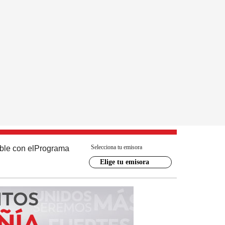
Selecciona tu emisora
ble con el
Programa
Elige tu emisora