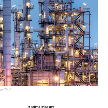
ages
(
Thot
)
Andrea Maestre