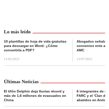
Lo más leído
10 plantillas de hoja de vida gratuitas
Abogados señalan 
para descargar en Word: ¿Cómo
convenios ente alc
convertirla a PDF?
AMC
11/02/2025
13/07/2023
Últimas Noticias
El tifón Dolphin deja lluvias récord y
6 integrantes de di
más de 1,6 millones de evacuados en
FARC y el ‘Clan del
China
abatidos en Antioq