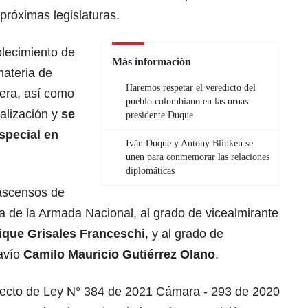
próximas legislaturas.
blecimiento de
Más información
materia de
Haremos respetar el veredicto del
nera, así como
pueblo colombiano en las urnas:
alización y
se
presidente Duque
special en
Iván Duque y Antony Blinken se
unen para conmemorar las relaciones
diplomáticas
 ascensos de
ia de la Armada Nacional, al grado de vicealmirante
ique Grisales Franceschi
, y al grado de
Navío
Camilo Mauricio Gutiérrez Olano
.
royecto de Ley N° 384 de 2021 Cámara - 293 de 2020