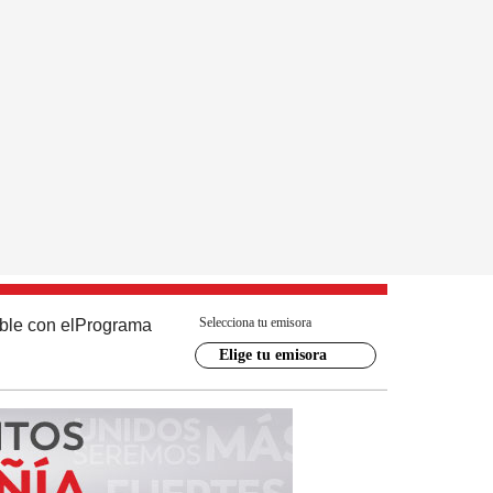
Selecciona tu emisora
ble con el
Programa
Elige tu emisora