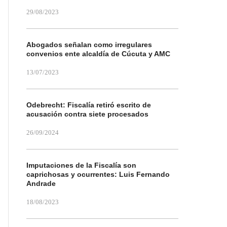
29/08/2023
Abogados señalan como irregulares
convenios ente alcaldía de Cúcuta y AMC
13/07/2023
Odebrecht: Fiscalía retiró escrito de
acusación contra siete procesados
26/09/2024
Imputaciones de la Fiscalía son
caprichosas y ocurrentes: Luis Fernando
Andrade
18/08/2023