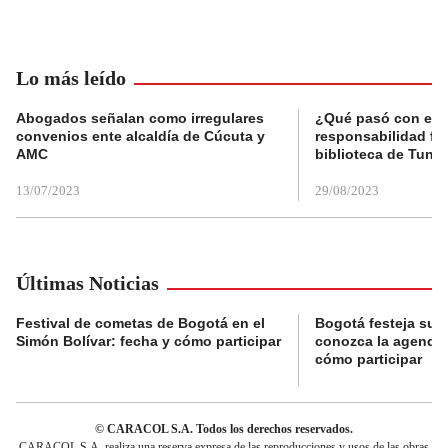
Lo más leído
Abogados señalan como irregulares
¿Qué pasó con el 
convenios ente alcaldía de Cúcuta y
responsabilidad fis
AMC
biblioteca de Tunja
13/07/2023
29/08/2023
Últimas Noticias
Festival de cometas de Bogotá en el
Bogotá festeja su 
Simón Bolívar: fecha y cómo participar
conozca la agenda 
cómo participar
© CARACOL S.A. Todos los derechos reservados.
CARACOL S.A. realiza una reserva expresa de las reproducciones y usos de las obras