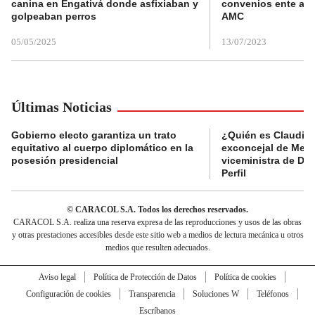
canina en Engativá donde asfixiaban y
convenios ente alc
golpeaban perros
AMC
05/05/2025
13/07/2023
Últimas Noticias
Gobierno electo garantiza un trato
¿Quién es Claudia C
equitativo al cuerpo diplomático en la
exconcejal de Mede
posesión presidencial
viceministra de De
Perfil
© CARACOL S.A. Todos los derechos reservados.
CARACOL S.A. realiza una reserva expresa de las reproducciones y usos de las obras
y otras prestaciones accesibles desde este sitio web a medios de lectura mecánica u otros
medios que resulten adecuados.
Aviso legal
Política de Protección de Datos
Política de cookies
Configuración de cookies
Transparencia
Soluciones W
Teléfonos
Escríbanos