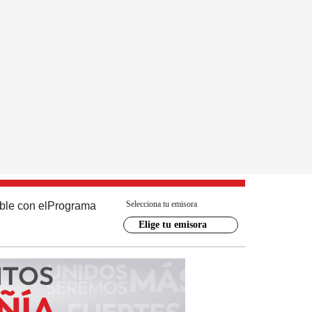
Selecciona tu emisora
ble con el
Programa
Elige tu emisora