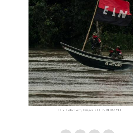
ELN. Foto: Getty Images.
/
LUIS ROBAYO