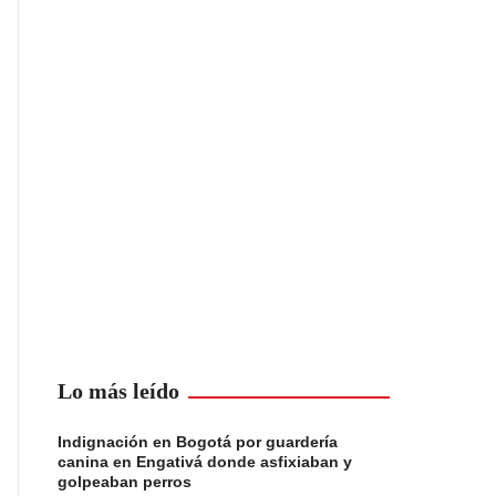
Lo más leído
Indignación en Bogotá por guardería
canina en Engativá donde asfixiaban y
golpeaban perros