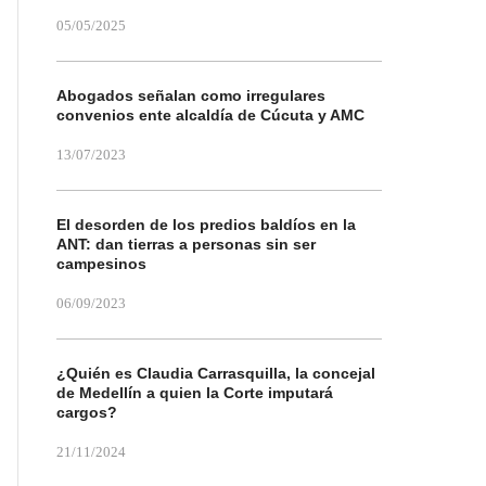
05/05/2025
Abogados señalan como irregulares
convenios ente alcaldía de Cúcuta y AMC
13/07/2023
El desorden de los predios baldíos en la
ANT: dan tierras a personas sin ser
campesinos
06/09/2023
¿Quién es Claudia Carrasquilla, la concejal
de Medellín a quien la Corte imputará
cargos?
21/11/2024