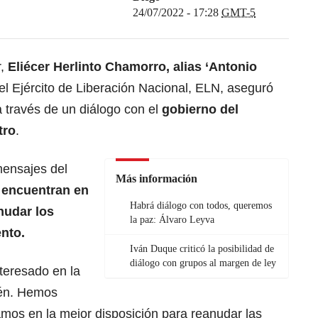
24/07/2022 - 17:28
GMT-5
r,
Eliécer Herlinto Chamorro, alias ‘Antonio
l Ejército de Liberación Nacional, ELN, aseguró
 a través de un diálogo con el
gobierno del
tro
.
mensajes del
Más información
 encuentran en
Habrá diálogo con todos, queremos
nudar los
la paz: Álvaro Leyva
nto.
Iván Duque criticó la posibilidad de
diálogo con grupos al margen de ley
nteresado en la
ién. Hemos
os en la mejor disposición para reanudar las