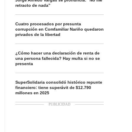
Jorge Alfredo Vargas se pronuncia: “No me
retracto de nada”
Cuatro procesados por presunta
corrupción en Comfamiliar Nariño quedaron
privados de la libertad
¿Cómo hacer una declaración de renta de
una persona fallecida? Hay multa si no se
presenta
SuperSolidaria consolidó histórico repunte
financiero: tiene superávit de $12.790
millones en 2025