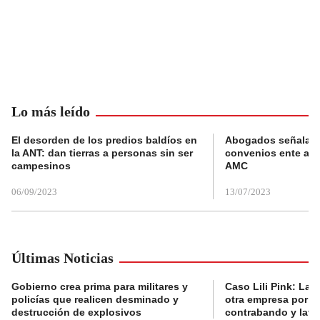
Lo más leído
El desorden de los predios baldíos en
Abogados señalan 
la ANT: dan tierras a personas sin ser
convenios ente alc
campesinos
AMC
06/09/2023
13/07/2023
Últimas Noticias
Gobierno crea prima para militares y
Caso Lili Pink: La F
policías que realicen desminado y
otra empresa por p
destrucción de explosivos
contrabando y lava