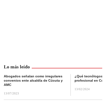
Lo más leído
Abogados señalan como irregulares
¿Qué tecnólogos re
convenios ente alcaldía de Cúcuta y
profesional en Col
AMC
13/02/2024
13/07/2023