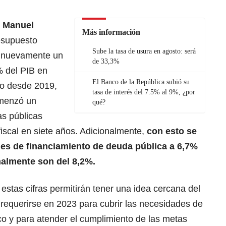
 Manuel
Más información
esupuesto
Sube la tasa de usura en agosto: será
e nuevamente un
de 33,3%
% del PIB en
El Banco de la República subió su
do desde 2019,
tasa de interés del 7.5% al 9%, ¿por
omenzó un
qué?
as públicas
fiscal en siete años. Adicionalmente,
con esto se
des de financiamiento de deuda pública a 6,7%
almente son del 8,2%.
stas cifras permitirán tener una idea cercana del
requerirse en 2023 para cubrir las necesidades de
co y para atender el cumplimiento de las metas