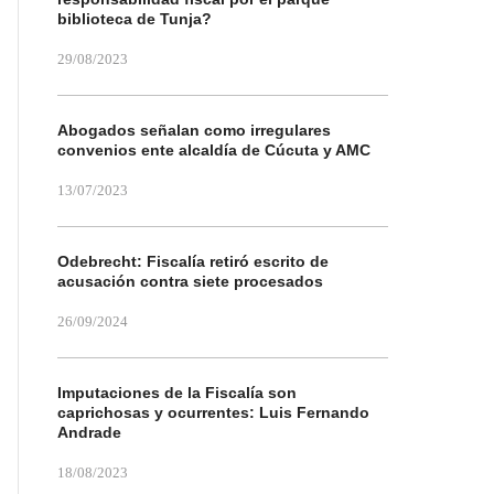
biblioteca de Tunja?
29/08/2023
Abogados señalan como irregulares
convenios ente alcaldía de Cúcuta y AMC
13/07/2023
Odebrecht: Fiscalía retiró escrito de
acusación contra siete procesados
26/09/2024
Imputaciones de la Fiscalía son
caprichosas y ocurrentes: Luis Fernando
Andrade
18/08/2023