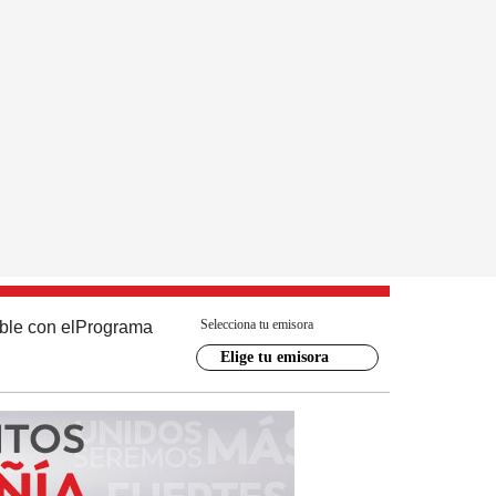
Selecciona tu emisora
ble con el
Programa
Elige tu emisora