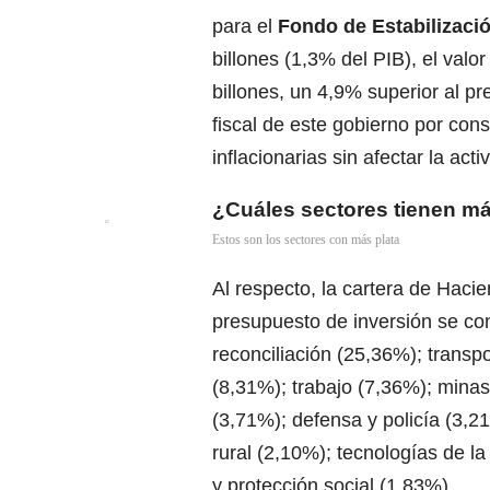
para el
Fondo de Estabilizaci
billones (1,3% del PIB), el valo
billones, un 4,9% superior al pr
fiscal de este gobierno por cons
inflacionarias sin afectar la acti
¿Cuáles sectores tienen m
Estos son los sectores con más plata
Al respecto, la cartera de Haci
presupuesto de inversión se con
reconciliación (25,36%); trans
(8,31%); trabajo (7,36%); minas 
(3,71%); defensa y policía (3,21
rural (2,10%); tecnologías de l
y protección social (1,83%).