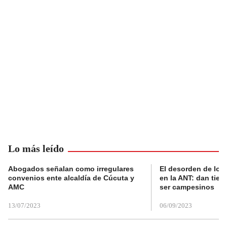
Lo más leído
Abogados señalan como irregulares
El desorden de los
convenios ente alcaldía de Cúcuta y
en la ANT: dan tier
AMC
ser campesinos
13/07/2023
06/09/2023