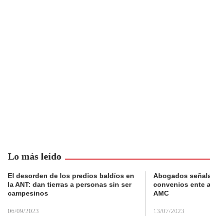
Lo más leído
El desorden de los predios baldíos en
Abogados señalan 
la ANT: dan tierras a personas sin ser
convenios ente alc
campesinos
AMC
06/09/2023
13/07/2023