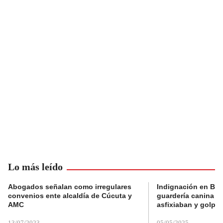
Lo más leído
Abogados señalan como irregulares
Indignación en Bog
convenios ente alcaldía de Cúcuta y
guardería canina e
AMC
asfixiaban y golpe
13/07/2023
05/05/2025