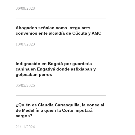
06/09/2023
Abogados señalan como irregulares
convenios ente alcaldía de Cúcuta y AMC
13/07/2023
Indignación en Bogotá por guardería
canina en Engativá donde asfixiaban y
golpeaban perros
05/05/2025
¿Quién es Claudia Carrasquilla, la concejal
de Medellín a quien la Corte imputará
cargos?
21/11/2024