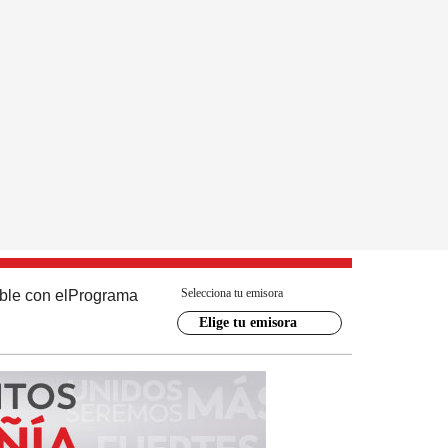
Selecciona tu emisora
ble con el
Programa
Elige tu emisora