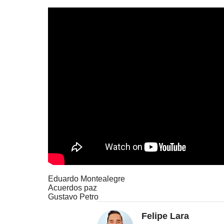
Eduardo Montealegre
Acuerdos paz
Gustavo Petro
Felipe Lara