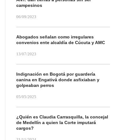
campesinos
06/09/2023
Abogados señalan como irregulares
convenios ente alcaldía de Cúcuta y AMC
13/07/2023
Indignación en Bogotá por guardería
canina en Engativá donde asfixiaban y
golpeaban perros
05/05/2025
¿Quién es Claudia Carrasquilla, la concejal
de Medellín a quien la Corte imputará
cargos?
21/11/2024