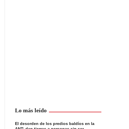
Lo más leído
El desorden de los predios baldíos en la
ANT: dan tierras a personas sin ser