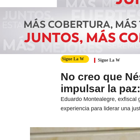
Sigue La W
Sigue La W
No creo que Nés
impulsar la paz
Eduardo Montealegre, exfiscal g
experiencia para liderar una just