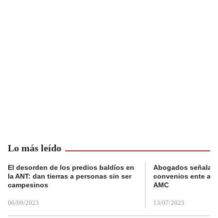
Lo más leído
El desorden de los predios baldíos en
Abogados señalan 
la ANT: dan tierras a personas sin ser
convenios ente alc
campesinos
AMC
06/09/2023
13/07/2023