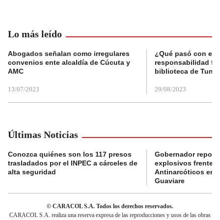
Lo más leído
Abogados señalan como irregulares
¿Qué pasó con el 
convenios ente alcaldía de Cúcuta y
responsabilidad fis
AMC
biblioteca de Tunja
13/07/2023
29/08/2023
Últimas Noticias
Conozca quiénes son los 117 presos
Gobernador reporta
trasladados por el INPEC a cárceles de
explosivos frente 
alta seguridad
Antinarcóticos en 
Guaviare
© CARACOL S.A. Todos los derechos reservados.
CARACOL S.A. realiza una reserva expresa de las reproducciones y usos de las obras