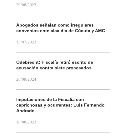
29/08/2023
Abogados señalan como irregulares
convenios ente alcaldía de Cúcuta y AMC
13/07/2023
Odebrecht: Fiscalía retiró escrito de
acusación contra siete procesados
26/09/2024
Imputaciones de la Fiscalía son
caprichosas y ocurrentes: Luis Fernando
Andrade
18/08/2023