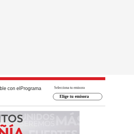
Selecciona tu emisora
ble con el
Programa
Elige tu emisora