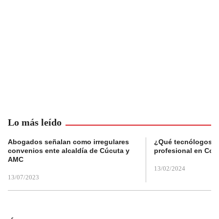
Lo más leído
Abogados señalan como irregulares
¿Qué tecnólogos re
convenios ente alcaldía de Cúcuta y
profesional en Col
AMC
13/02/2024
13/07/2023