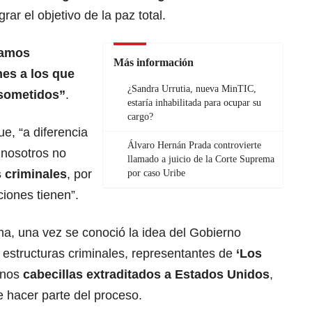
rar el objetivo de la paz total.
tamos
Más información
es a los que
¿Sandra Urrutia, nueva MinTIC,
 sometidos”
.
estaría inhabilitada para ocupar su
cargo?
e, “a diferencia
Álvaro Hernán Prada controvierte
 nosotros no
llamado a juicio de la Corte Suprema
 criminales
, por
por caso Uribe
iones tienen”.
na, una vez se conoció la idea del Gobierno
n estructuras criminales, representantes de
‘Los
unos
cabecillas extraditados a Estados Unidos
,
 hacer parte del proceso.