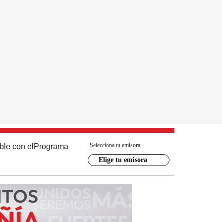
Selecciona tu emisora
ble con el
Programa
Elige tu emisora