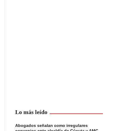
Lo más leído
Abogados señalan como irregulares
convenios ente alcaldía de Cúcuta y AMC