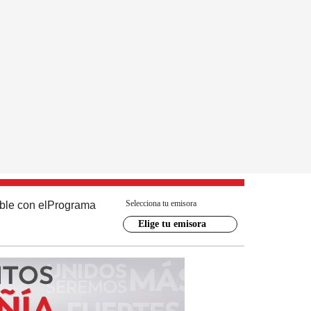
Selecciona tu emisora
ble con el
Programa
Elige tu emisora