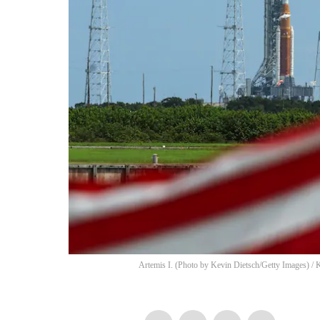
Artemis I. (Photo by Kevin Dietsch/Getty Images)
/
K