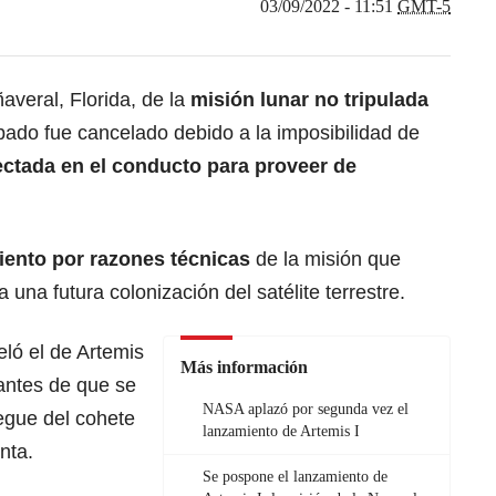
03/09/2022 - 11:51
GMT-5
veral, Florida, de la
misión lunar no tripulada
bado fue cancelado debido a la imposibilidad de
ectada en el conducto para proveer de
iento por razones técnicas
de la misión que
a una futura colonización del satélite terrestre.
eló el de Artemis
Más información
antes de que se
NASA aplazó por segunda vez el
egue del cohete
lanzamiento de Artemis I
nta.
Se pospone el lanzamiento de