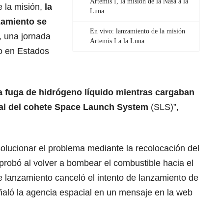
Artemis I, la misión de la Nasa a la
e la misión,
la
Luna
zamiento se
En vivo: lanzamiento de la misión
, una jornada
Artemis I a la Luna
jo en Estados
 fuga de hidrógeno líquido mientras cargaban
tral del cohete Space Launch System
(SLS)”,
solucionar el problema mediante la recolocación del
probó al volver a bombear el combustible hacia el
de lanzamiento canceló el intento de lanzamiento de
eñaló la agencia espacial en un mensaje en la web