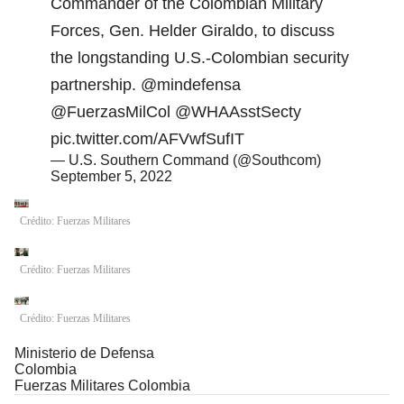
Commander of the Colombian Military
Forces, Gen. Helder Giraldo, to discuss
the longstanding U.S.-Colombian security
partnership.
@mindefensa
@FuerzasMilCol
@WHAAsstSecty
pic.twitter.com/AFVwfSufIT
— U.S. Southern Command (@Southcom)
September 5, 2022
Crédito: Fuerzas Militares
Crédito: Fuerzas Militares
Crédito: Fuerzas Militares
Ministerio de Defensa
Colombia
Fuerzas Militares Colombia