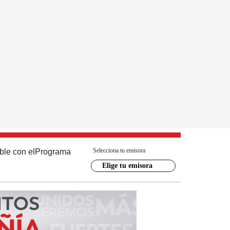
Selecciona tu emisora
ble con el
Programa
Elige tu emisora