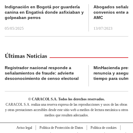
Indignación en Bogotá por guardería
Abogados señalan 
canina en Engativá donde asfixiaban y
convenios ente alc
golpeaban perros
AMC
05/05/2025
13/07/2023
Últimas Noticias
Registrador nacional responde a
MinHacienda presen
señalamientos de fraude: advierte
renuncia y aseguró
desconocimiento de censo electoral
tiempo para culmina
© CARACOL S.A. Todos los derechos reservados.
CARACOL S.A. realiza una reserva expresa de las reproducciones y usos de las obras
y otras prestaciones accesibles desde este sitio web a medios de lectura mecánica u otros
medios que resulten adecuados.
Aviso legal
Política de Protección de Datos
Política de cookies