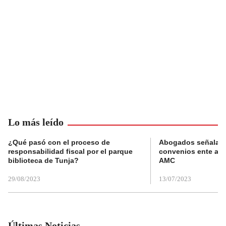
Lo más leído
¿Qué pasó con el proceso de
Abogados señalan 
responsabilidad fiscal por el parque
convenios ente alc
biblioteca de Tunja?
AMC
29/08/2023
13/07/2023
Últimas Noticias